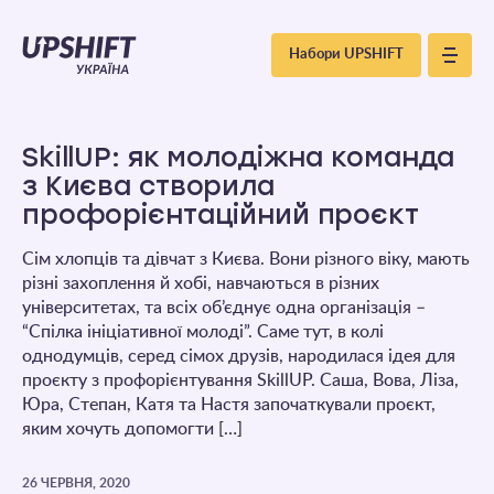
Upshift
Набори UPSHIFT
–
Україна
SkillUP: як молодіжна команда
з Києва створила
профорієнтаційний проєкт
Сім хлопців та дівчат з Києва. Вони різного віку, мають
різні захоплення й хобі, навчаються в різних
університетах, та всіх об’єднує одна організація –
“Спілка ініціативної молоді”. Саме тут, в колі
однодумців, серед сімох друзів, народилася ідея для
проєкту з профорієнтування SkillUP. Саша, Вова, Ліза,
Юра, Степан, Катя та Настя започаткували проєкт,
яким хочуть допомогти […]
26 ЧЕРВНЯ, 2020