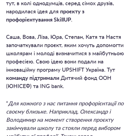
тут, в колі однодумців, серед сімох друзів,
народилася ідея для
проєкту з
профорієнтування SkillUP
.
Саша, Вова, Ліза, Юра, Степан, Катя та Настя
започаткували проєкт, яким хочуть допомогти
школярам і молоді визначитися з майбутньою
професією. Свою ідею вони подали на
інноваційну програму UPSHIFT Україна. Тут
команду підтримали
Дитячий фонд ООН
(ЮНІСЕФ) та ING bank.
“
Для кожного з нас питання профорієнтації по
своєму близьке. Наприклад, Олександр і
Володимир на момент створення проєкту
закінчували школу та стояли перед вибором