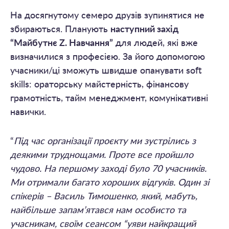
На досягнутому семеро друзів зупинятися не
збираються. Планують
наступний захід
“Майбутнє Z. Навчання”
для людей, які вже
визначилися з професією. За його допомогою
учасники/ці зможуть швидше опанувати soft
skills: ораторську майстерність, фінансову
грамотність, тайм менеджмент, комунікативні
навички.
“
Під час організації проєкту ми зустрілись з
деякими труднощами. Проте все пройшло
чудово. На першому заході було 70 учасників.
Ми отримали багато хороших відгуків. Один зі
спікерів – Василь Тимошенко, який, мабуть,
найбільше запам’ятався нам особисто та
учасникам, своїм сеансом “уяви найкращий