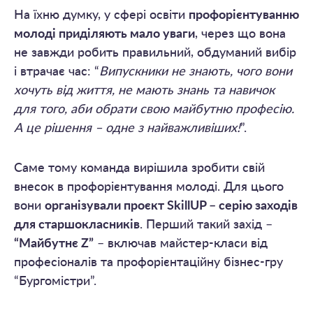
На їхню думку, у сфері освіти
профорієнтуванню
молоді приділяють мало уваги
, через що вона
не завжди робить правильний, обдуманий вибір
і втрачає час: “
Випускники не знають, чого вони
хочуть від життя, не мають знань та навичок
для того, аби обрати свою майбутню професію.
А це рішення – одне з найважливіших!
”.
Саме тому команда вирішила зробити свій
внесок в профорієнтування молоді. Для цього
вони
організували проєкт SkillUP – серію заходів
для старшокласників
. Перший такий захід –
“Майбутнє Z”
– включав майстер-класи від
професіоналів та профорієнтаційну бізнес-гру
“Бургомістри”.