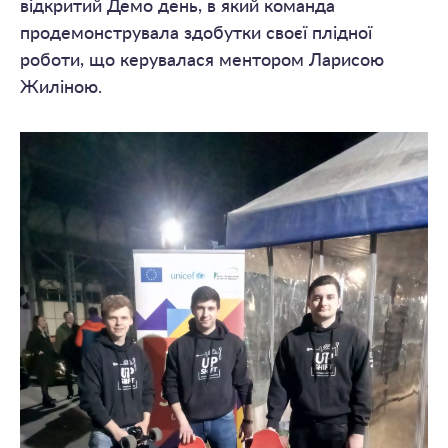
відкритий Демо день, в який команда
продемонструвала здобутки своєї плідної
роботи, що керувалася ментором Ларисою
Жиліною.