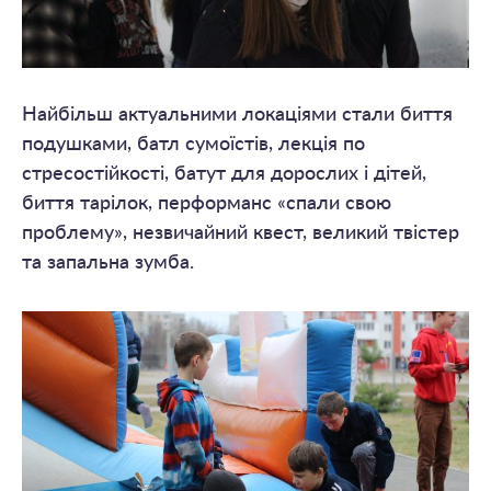
Найбільш актуальними локаціями стали биття
подушками, батл сумоїстів, лекція по
стресостійкості, батут для дорослих і дітей,
биття тарілок, перформанс «спали свою
проблему», незвичайний квест, великий твістер
та запальна зумба.