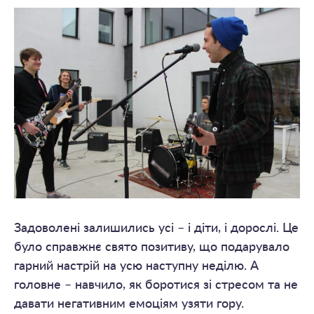
Задоволені залишились усі – і діти, і дорослі. Це
було справжнє свято позитиву, що подарувало
гарний настрій на усю наступну неділю. А
головне – навчило, як боротися зі стресом та не
давати негативним емоціям узяти гору.