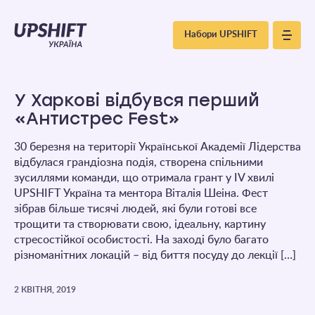
Upshift
Набори UPSHIFT
–
Україна
У Харкові відбувся перший
«Антистрес Fest»
30 березня на території Української Академії Лідерства
відбулася грандіозна подія, створена спільними
зусиллями команди, що отримала грант у IV хвилі
UPSHIFT Україна та ментора Віталія Шеіна. Фест
зібрав більше тисячі людей, які були готові все
трощити та створювати свою, ідеальну, картину
стресостійкої особистості. На заході було багато
різноманітних локацій – від биття посуду до лекції […]
2 КВІТНЯ, 2019