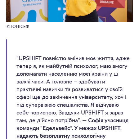
©
ЮНІСЕФ
“UPSHIFT повністю змінив моє життя, адже
тепер я, як майбутній психолог, маю змогу
допомагати населенню моєї країни у ці
важкі часи. А головне – здобувати
практичні навички та розвиватися у своїй
сфері ще до закінчення університету, хоч і
під супервізією спеціалістів. Я відчуваю
себе корисною. Завдяки UPSHIFT я зараз
там, де дійсно потрібна”, —
Софія учасниця
команди “Едельвейс”. У межах UPSHIFT,
надають безоплатну психологічну