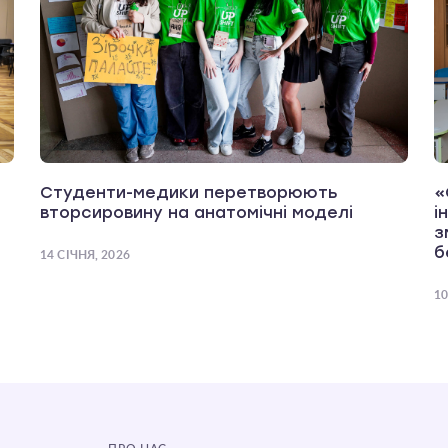
Студенти-медики перетворюють
«
вторсировину на анатомічні моделі
і
з
б
14 СІЧНЯ, 2026
10