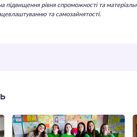
 на підвищення рівня спроможності та матеріал
ацевлаштуванню та самозайнятості.
ть