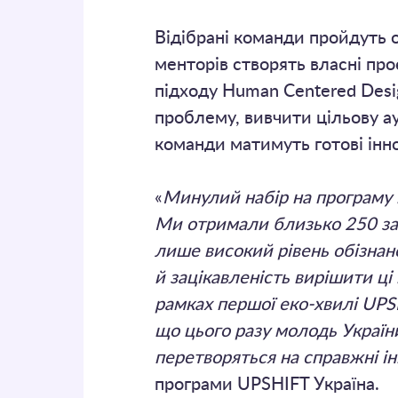
Відібрані команди пройдуть о
менторів створять власні пр
підходу Human Centered Desi
проблему, вивчити цільову ау
команди матимуть готові інно
«
Минулий набір на програму п
Ми отримали близько 250 заяв
лише високий рівень обізнано
й зацікавленість вирішити ці
рамках першої еко-хвилі UPS
що цього разу молодь Україн
перетворяться на справжні ін
програми UPSHIFT Україна.