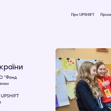
Головне
Про UPSHIFT
Проєк
меню
України
ГО “Фонд
имки
і UPSHIFT
и