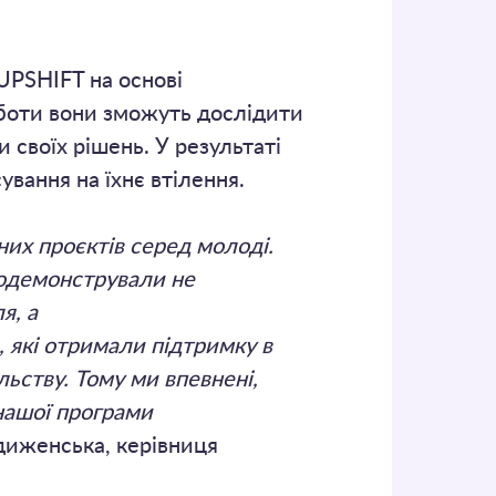
UPSHIFT на основі
оботи вони зможуть дослідити
 своїх рішень. У результаті
ування на їхнє втілення.
них проєктів серед молоді.
продемонстрували не
я, а
, які отримали підтримку в
ьству. Тому ми впевнені,
нашої програми
диженська, керівниця