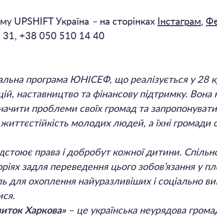
аму UPSHIFT Україна
–
на сторінках
Інстаграм
,
Ф
 31, +38 050 510 14 40
альна програма ЮНІСЕФ, що реалізується у 28 кр
ацій, наставництво та фінансову підтримку. Вона
начити проблеми своїх громад та запропонувати
життєстійкість молодих людей, а їхні громади 
відстоює права і добробут кожної дитини. Спіл
оріях задля переведення цього зобов’язання у п
 для охоплення найуразливіших і соціально вик
ися.
иток Харкова»
– це українська неурядова громад