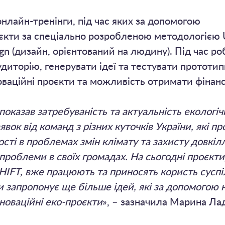
нлайн-тренінги, під час яких за допомогою
оєкти за спеціально розробленою методологією 
gn (дизайн, орієнтований на людину). Під час р
диторію, генерувати ідеї та тестувати прототипи
ваційні проєкти та можливість отримати фінанс
оказав затребуваність та актуальність екологіч
ок від команд з різних куточків України, які 
сті в проблемах змін клімату та захисту довкілл
 проблеми в своїх громадах. На сьогодні проєкти
HIFT, вже працюють та приносять користь суспіл
и запропонує ще більше ідей, які за допомогою 
новаційні еко-проєкти
», – зазначила Марина Ла