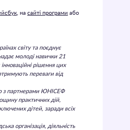
ейсбук
, на
сайті програми
або
аїнах світу та поєднує
 надає молоді навички 21
 інноваційні рішення цих
отримують переваги від
ьно з партнерами ЮНІСЕФ
лощину практичних дій,
лючених дітей, заради всіх
ська організація, діяльність