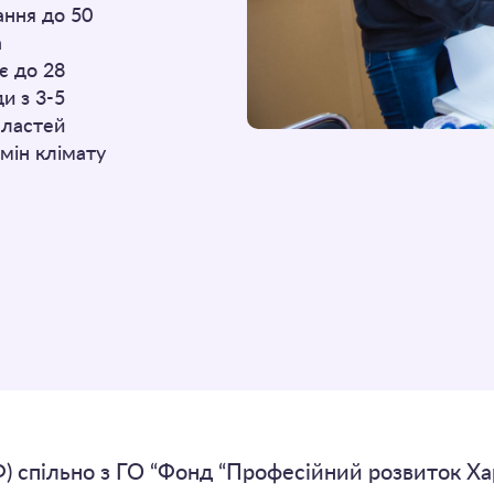
ання до 50
а
є до 28
и з 3-5
областей
змін клімату
спільно з ГО “Фонд “Професійний розвиток Хар