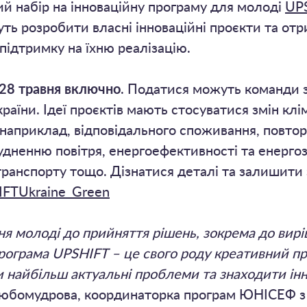
й набір на інноваційну програму для молоді
UPS
уть розробити власні інноваційні проєкти та от
підтримку на їхню реалізацію.
 28 травня включно
. Податися можуть команди з 
країни. Ідеї проєктів мають стосуватися змін клі
наприклад, відповідального споживання, повто
абрудненню повітря, енергоефективності та енер
транспорту тощо. Дізнатися деталі та залишити 
SHIFTUkraine_Green
я молоді до прийняття рішень, зокрема до вир
 Програма UPSHIFT – це свого роду креативний пр
 найбільш актуальні проблеми та знаходити інно
 Любомудрова, координаторка програм ЮНІСЕФ з