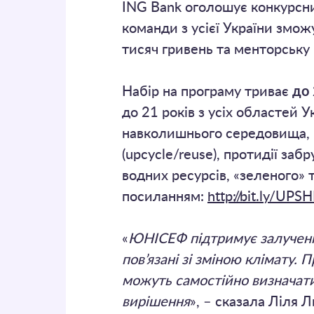
ING Bank оголошує конкурсни
команди з усієї України змож
тисяч гривень та менторську 
Набір на програму триває
до
до 21 років з усіх областей У
навколишнього середовища, 
(upcycle/reuse), протидії з
водних ресурсів, «зеленого» 
посиланням:
http://bit.ly/UP
«
ЮНІСЕФ підтримує залученн
пов’язані зі зміною клімату.
можуть самостійно визначати
вирішення
», – сказала Ліля