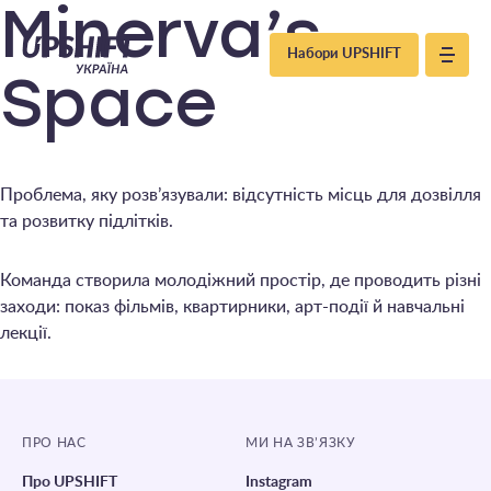
Upshift
Minerva’s
Набори UPSHIFT
–
Space
Україна
Проблема, яку розв’язували: відсутність місць для дозвілля
та розвитку підлітків.
Команда створила молодіжний простір, де проводить різні
заходи: показ фільмів, квартирники, арт-події й навчальні
лекції.
ПРО НАС
МИ НА ЗВ’ЯЗКУ
Про UPSHIFT
Instagram