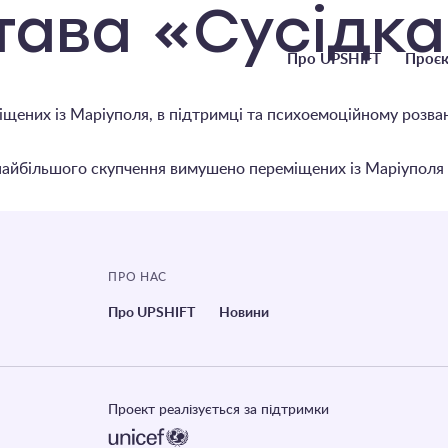
тава «Сусідк
Головне
Про UPSHIFT
Проєк
меню
іщених із Маріуполя, в підтримці та психоемоційному розва
 найбільшого скупчення вимушено переміщених із Маріуполя 
ПРО НАС
Про UPSHIFT
Новини
Проект реалізується за підтримки