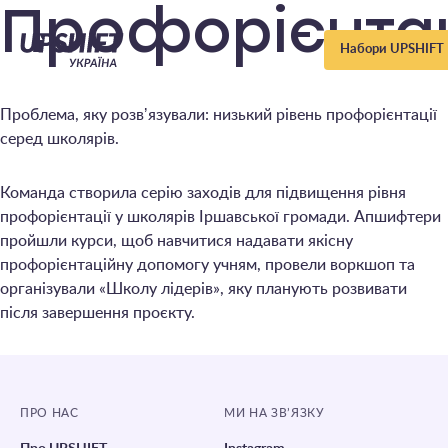
Upshift
Профорієнта
Набори UPSHIFT
–
Проблема, яку розвʼязували: низький рівень профорієнтації
Україна
серед школярів.
Команда створила серію заходів для підвищення рівня
профорієнтації у школярів Іршавської громади. Апшифтери
пройшли курси, щоб навчитися надавати якісну
профорієнтаційну допомогу учням, провели воркшоп та
організували «Школу лідерів», яку планують розвивати
після завершення проєкту.
ПРО НАС
МИ НА ЗВ’ЯЗКУ