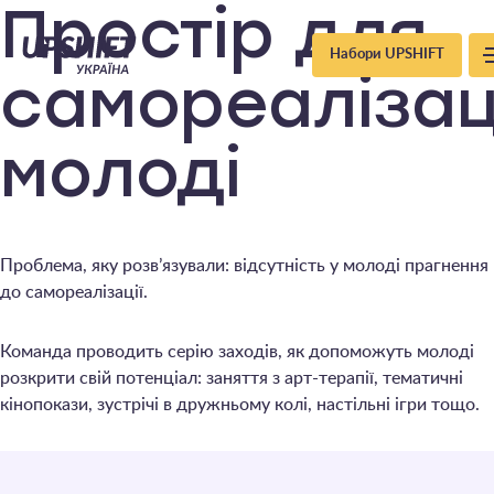
Upshift
Простір для
Набори UPSHIFT
–
самореалізац
Україна
молоді
Проблема, яку розв’язували: відсутність у молоді прагнення
до самореалізації.
Команда проводить серію заходів, як допоможуть молоді
розкрити свій потенціал: заняття з арт-терапії, тематичні
кінопокази, зустрічі в дружньому колі, настільні ігри тощо.