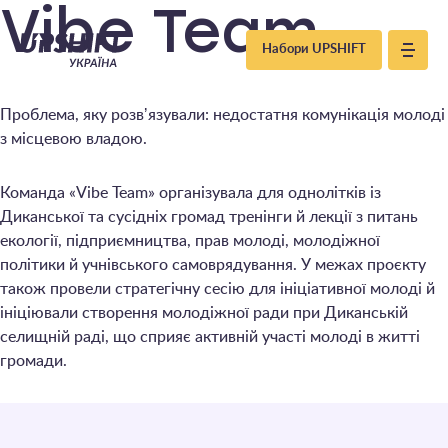
Upshift
Vibe Team
Набори UPSHIFT
–
Проблема, яку розвʼязували: недостатня комунікація молоді
Україна
з місцевою владою.
Команда «Vibe Team» організувала для однолітків із
Диканської та сусідніх громад тренінги й лекції з питань
екології, підприємництва, прав молоді, молодіжної
політики й учнівського самоврядування. У межах проєкту
також провели стратегічну сесію для ініціативної молоді й
ініціювали створення молодіжної ради при Диканській
селищній раді, що сприяє активній участі молоді в житті
громади.