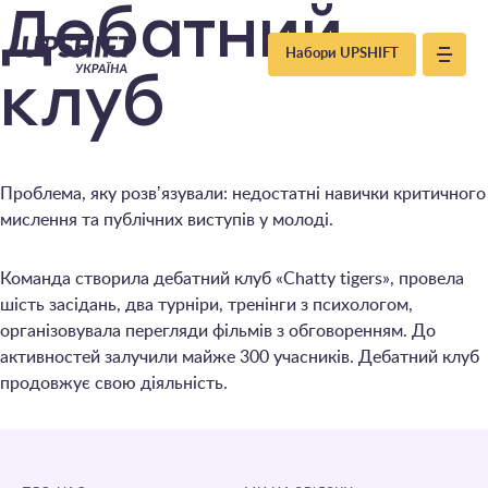
Upshift
Дебатний
Набори UPSHIFT
–
клуб
Україна
Проблема, яку розвʼязували: недостатні навички критичного
мислення та публічних виступів у молоді.
Команда створила дебатний клуб «Chatty tigers», провела
шість засідань, два турніри, тренінги з психологом,
організовувала перегляди фільмів з обговоренням. До
активностей залучили майже 300 учасників. Дебатний клуб
продовжує свою діяльність.