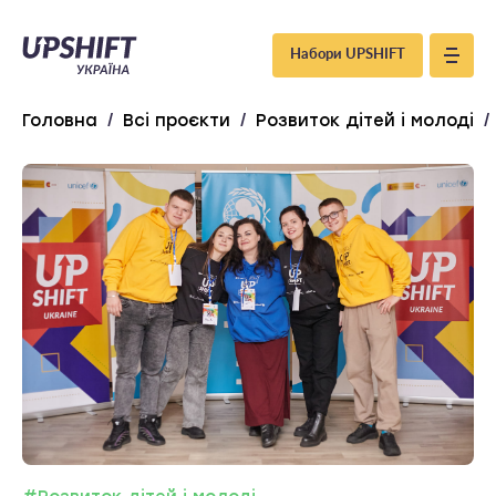
Upshift
Набори UPSHIFT
–
Головна
/
Всі проєкти
/
Розвиток дітей і молоді
/
Україна