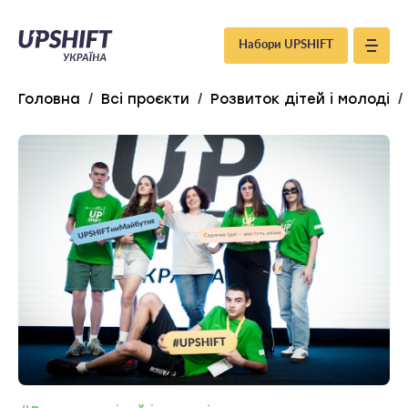
Upshift
Набори UPSHIFT
–
Головна
/
Всі проєкти
/
Розвиток дітей і молоді
/
Україна