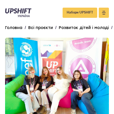
Upshift
Набори UPSHIFT
–
Головна
/
Всі проєкти
/
Розвиток дітей і молоді
/
Україна