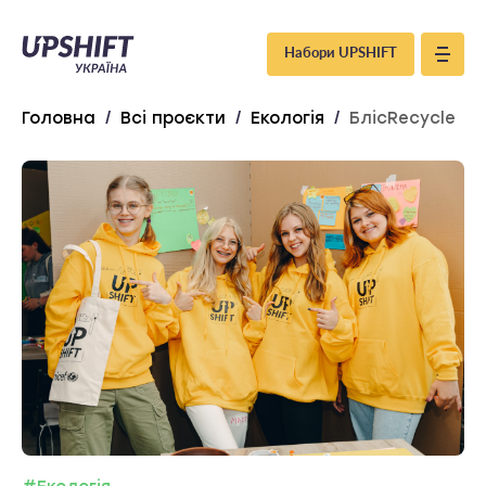
Upshift
Набори UPSHIFT
–
Головна
/
Всі проєкти
/
Екологія
/
БлісRecycle
Україна