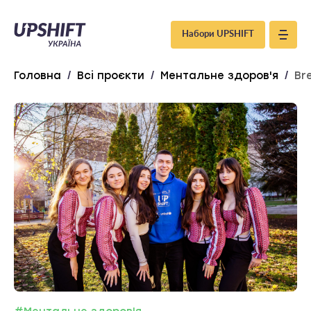
Upshift
Набори UPSHIFT
–
Головна
/
Всі проєкти
/
Ментальне здоров'я
/
Br
Україна