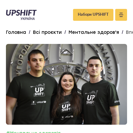
Upshift
Набори UPSHIFT
–
Головна
/
Всі проєкти
/
Ментальне здоров'я
/
Вп
Україна