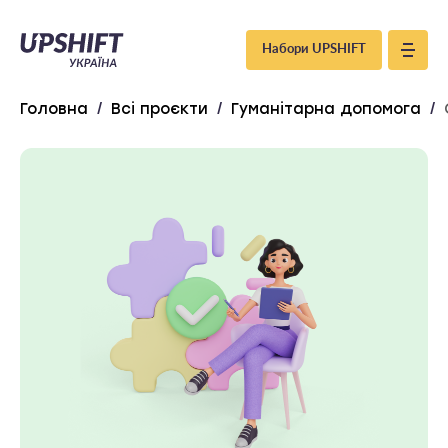
Upshift
Набори UPSHIFT
–
Головна
/
Всі проєкти
/
Гуманітарна допомога
/
Україна