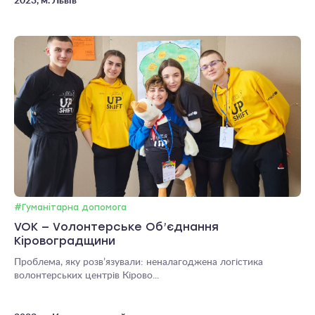
2023, м. Львів
#Гуманітарна допомога
VOK — Vолонтерське Об’єднання
Кіровоградщини
Проблема, яку розв’язували: неналагоджена логістика
волонтерських центрів Кірово...