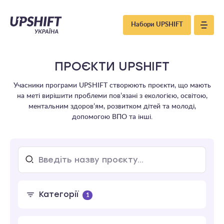
Upshift
Набори UPSHIFT
–
ПРОЄКТИ UPSHIFT
Україна
Учасники програми UPSHIFT створюють проєкти, що мають
на меті вирішити проблеми пов’язані з екологією, освітою,
ментальним здоров’ям, розвитком дітей та молоді,
допомогою ВПО та інші.
Категорії
1