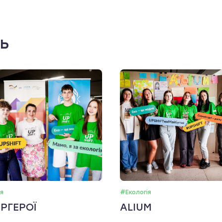
ть
я
#Екологія
РГЕРОЇ
ALIUM