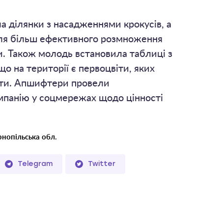
а ділянки з насадженнями крокусів, а
ля більш ефективного розмноження
. Також молодь встановила таблиці з
о на території є первоцвіти, яких
ати. Апшифтери провели
мпанію у соцмережах щодо цінності
рнопільська обл.
Telegram
Twitter