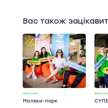
Вас також зацікави
#Екологія
#Екологі
Маляки-парк
СУПЕ