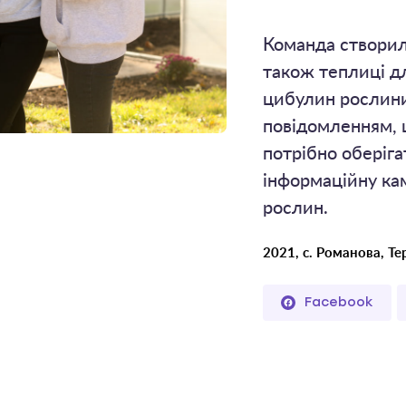
Команда створил
також теплиці д
цибулин рослини
повідомленням, щ
потрібно оберіг
інформаційну ка
рослин.
2021, с. Романова, Те
Facebook