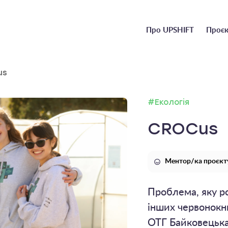
Головне
Про UPSHIFT
Проєк
меню
us
#Екологія
CROCus
Ментор/ка проєкту
Проблема, яку ро
інших червонокн
ОТГ Байковецька 