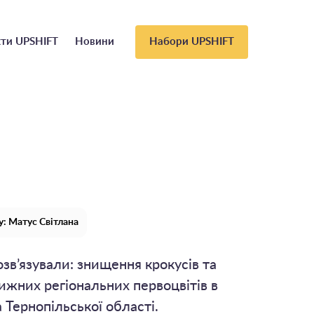
ти UPSHIFT
Новини
Набори UPSHIFT
: Матус Світлана
зв’язували: знищення крокусів та
ижних регіональних первоцвітів в
Тернопільської області.