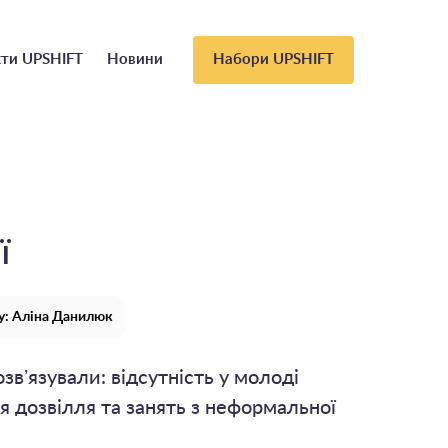
ти UPSHIFT
Новини
Набори UPSHIFT
ї
у: Аліна Данилюк
звʼязували: відсутність у молоді
 дозвілля та занять з неформальної