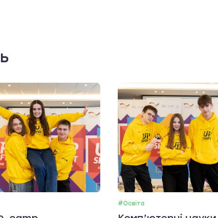
ть
#Освіта