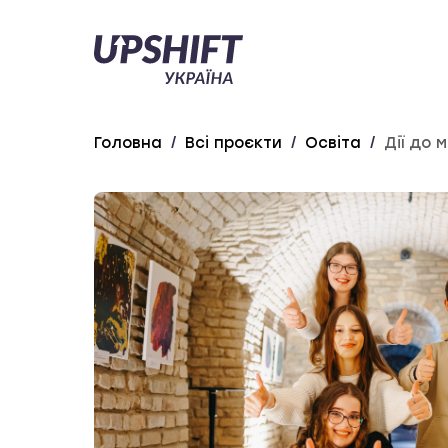
Upshift
–
Україна
Головна
/
Всі проєкти
/
Освіта
/
Дії до м