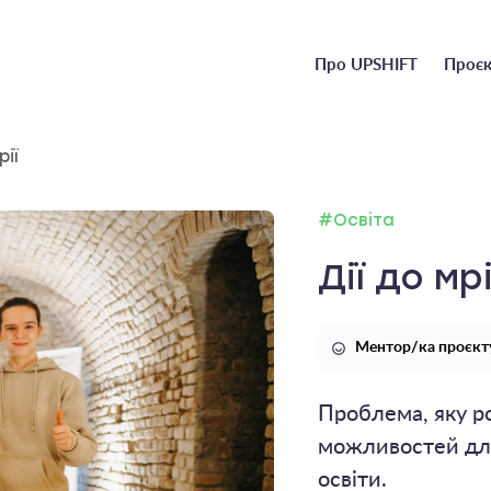
Головне
Про UPSHIFT
Проєк
меню
рії
#Освіта
Дії до мрі
Ментор/ка проєкт
Проблема, яку ро
можливостей для
освіти.