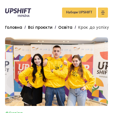
Upshift
Набори UPSHIFT
–
Головна
/
Всі проєкти
/
Освіта
/
Крок до успіху
Україна