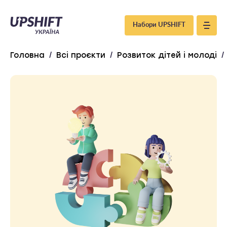
Upshift
Набори UPSHIFT
–
Головна
/
Всі проєкти
/
Розвиток дітей і молоді
/
Україна