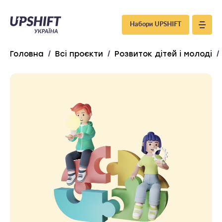
Upshift
Набори UPSHIFT
–
Головна
/
Всі проєкти
/
Розвиток дітей і молоді
/
Україна