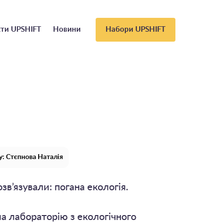
ти UPSHIFT
Новини
Набори UPSHIFT
: Стєпнова Наталія
зв’язували: погана екологія.
а лабораторію з екологічного