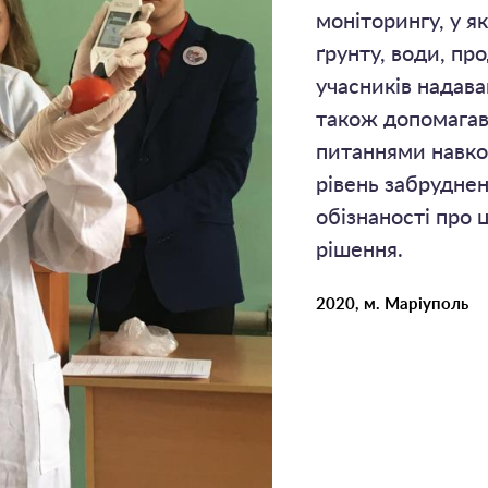
моніторингу, у я
ґрунту, води, пр
учасників надава
також допомагав
питаннями навко
рівень забруднен
обізнаності про
рішення.
2020, м. Маріуполь