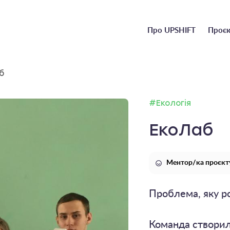
Головне
Про UPSHIFT
Проєк
меню
б
#Екологія
ЕкоЛаб
Ментор/ка проєкту
Проблема, яку ро
Команда створил