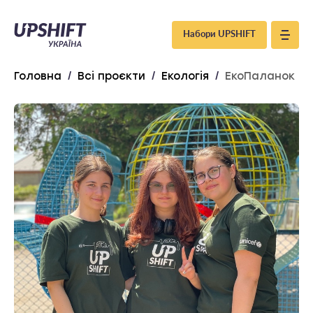
Upshift
Набори UPSHIFT
–
Головна
/
Всі проєкти
/
Екологія
/
ЕкоПаланок
Україна