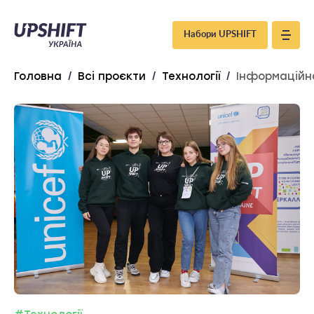
Upshift
Набори UPSHIFT
–
Головна
/
Всі проєкти
/
Технології
/
Інформаційна
Україна