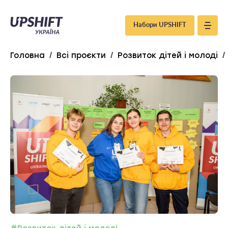
Upshift
Набори UPSHIFT
–
Головна
/
Всі проєкти
/
Розвиток дітей і молоді
/
Україна