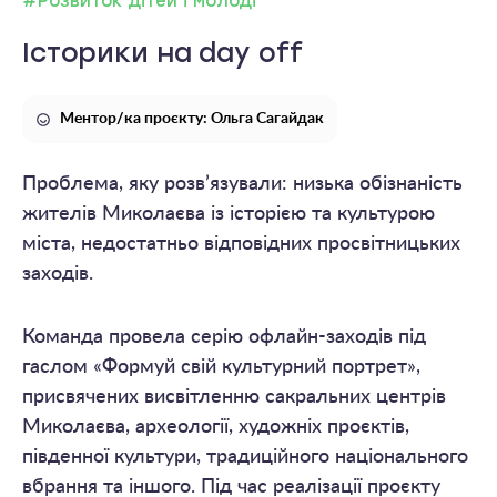
#Розвиток дітей і молоді
Історики на day off
Ментор/ка проєкту: Ольга Сагайдак
Проблема, яку розв’язували: низька обізнаність
жителів Миколаєва із історією та культурою
міста, недостатньо відповідних просвітницьких
заходів.
Команда провела серію офлайн-заходів під
гаслом «Формуй свій культурний портрет»,
присвячених висвітленню сакральних центрів
Миколаєва, археології, художніх проєктів,
південної культури, традиційного національного
вбрання та іншого. Під час реалізації проєкту