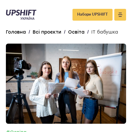
Upshift
Набори UPSHIFT
–
Головна
/
Всі проєкти
/
Освіта
/
IT бабушка
Україна