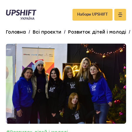
Upshift
Набори UPSHIFT
–
Головна
/
Всі проєкти
/
Розвиток дітей і молоді
/
Україна