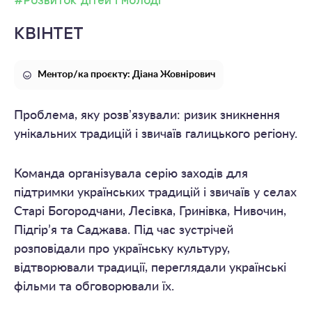
#Розвиток дітей і молоді
КВІНТЕТ
Ментор/ка проєкту: Діана Жовнірович
Проблема, яку розвʼязували: ризик зникнення
унікальних традицій і звичаїв галицького регіону.
Команда організувала серію заходів для
підтримки українських традицій і звичаїв у селах
Старі Богородчани, Лесівка, Гринівка, Нивочин,
Підгір’я та Саджава. Під час зустрічей
розповідали про українську культуру,
відтворювали традиції, переглядали українські
фільми та обговорювали їх.