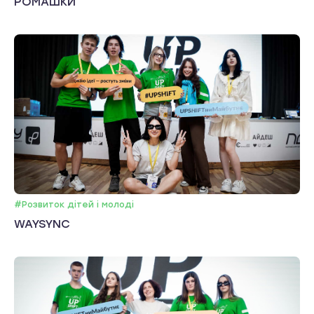
РОМАШКИ
#Розвиток дітей і молоді
WAYSYNC