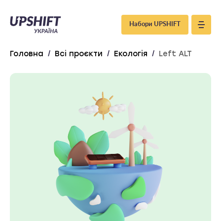
Upshift
Набори UPSHIFT
–
Головна
/
Всі проєкти
/
Екологія
/
Left ALT
Україна