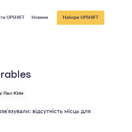
ти UPSHIFT
Новини
Набори UPSHIFT
erables
: Пасс Юлія
зв’язували: відсутність місць для