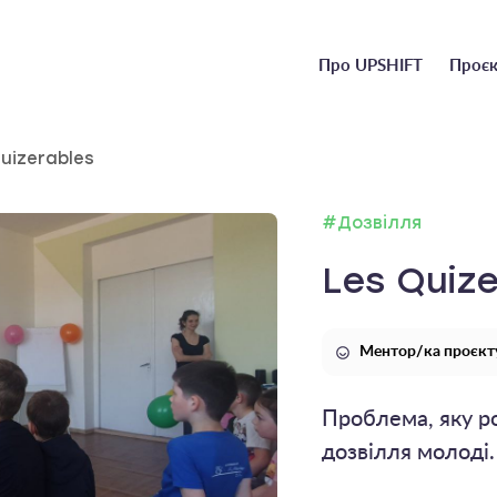
Головне
Про UPSHIFT
Проєк
меню
uizerables
#Дозвілля
Les Quiz
Ментор/ка проєкту
Проблема, яку ро
дозвілля молоді.