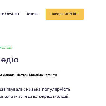
ти UPSHIFT
Новини
Набори UPSHIFT
 молоді
едіа
у: Данило Шевчук, Михайло Регещук
зв’язували: низька популярність
ського мистецтва серед молоді.