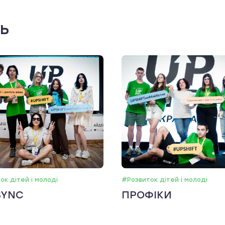
ть
ок дітей і молоді
#Розвиток дітей і молоді
SYNC
ПРОФІКИ