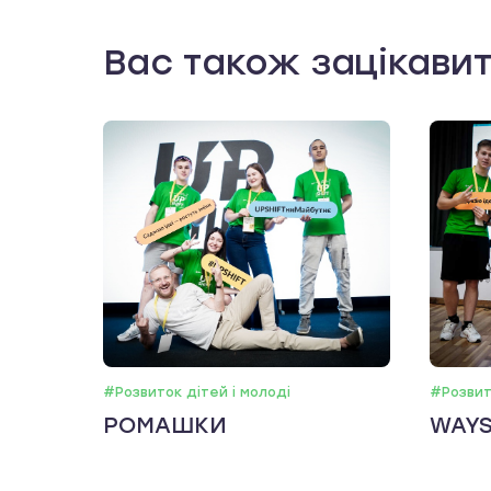
Вас також зацікави
#Розвиток дітей і молоді
#Розвит
РОМАШКИ
WAY