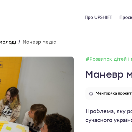
Головне
Про UPSHIFT
Проєк
меню
 молоді
/
Маневр медіа
#Розвиток дітей і
Маневр м
Ментор/ка проєкт
Проблема, яку ро
сучасного україн