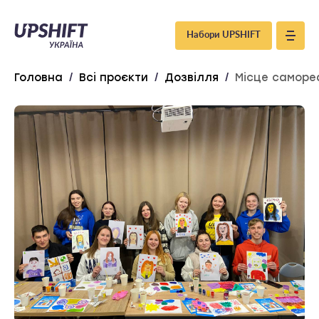
Upshift
Набори UPSHIFT
–
Головна
/
Всі проєкти
/
Дозвілля
/
Місце самореа
Україна