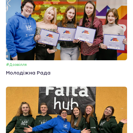
#Дозвілля
Молодіжна Рада