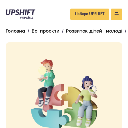
Upshift
Набори UPSHIFT
–
Головна
/
Всі проєкти
/
Розвиток дітей і молоді
/
Україна