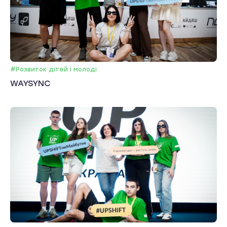
#Розвиток дітей і молоді
WAYSYNC