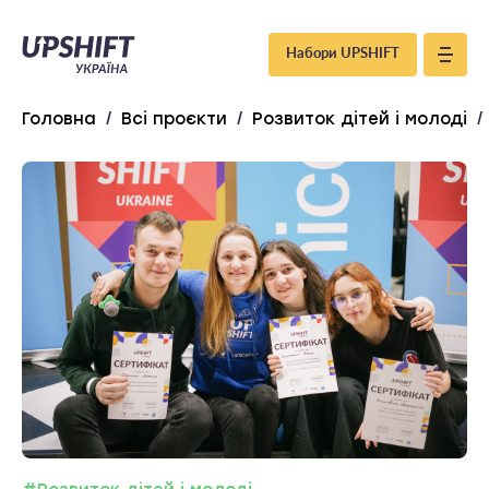
Upshift
Набори UPSHIFT
–
Головна
/
Всі проєкти
/
Розвиток дітей і молоді
/
Україна