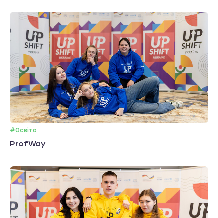
#Освіта
ProfWay