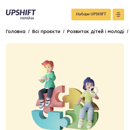
Upshift
Набори UPSHIFT
–
Головна
/
Всі проєкти
/
Розвиток дітей і молоді
/
Україна