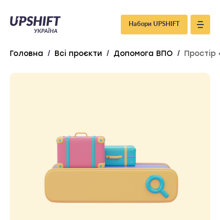
Upshift
Набори UPSHIFT
–
Головна
/
Всі проєкти
/
Допомога ВПО
/
Простір
Україна