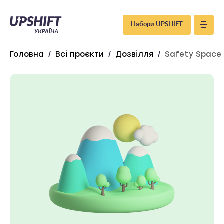
Upshift
Набори UPSHIFT
–
Головна
/
Всі проєкти
/
Дозвілля
/
Safety Space
Україна