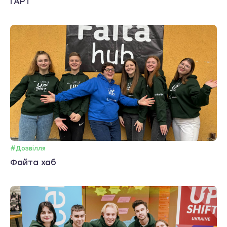
ГАРТ
#Дозвілля
Файта хаб