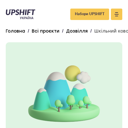
Upshift
Набори UPSHIFT
–
Головна
/
Всі проєкти
/
Дозвілля
/
Шкільний ково
Україна