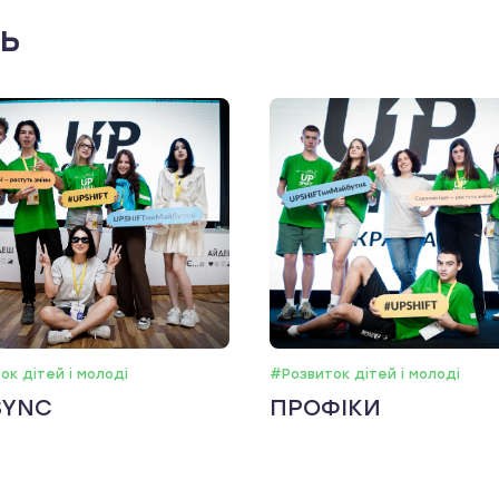
ть
ок дітей і молоді
#Розвиток дітей і молоді
SYNC
ПРОФІКИ