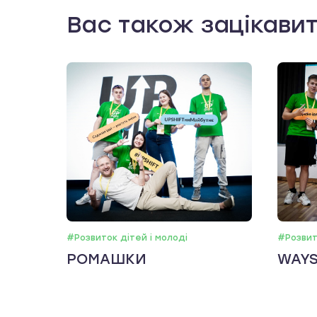
Вас також зацікави
#Розвиток дітей і молоді
#Розвит
РОМАШКИ
WAY