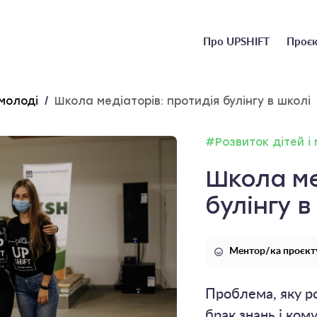
Головне
Про UPSHIFT
Проєк
меню
 молоді
/
Школа медіаторів: протидія булінгу в школі
#Розвиток дітей і
Школа ме
булінгу в
Ментор/ка проєкт
Проблема, яку ро
брак знань і ком