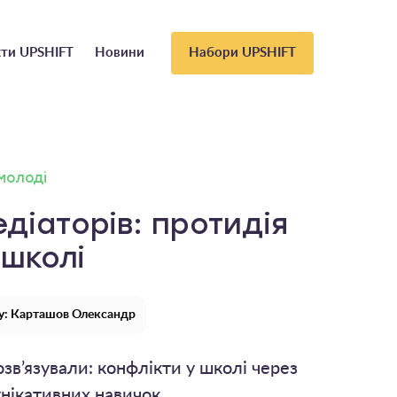
ти UPSHIFT
Новини
Набори UPSHIFT
 молоді
діаторів: протидія
 школі
у: Карташов Олександр
зв’язували: конфлікти у школі через
унікативних навичок.