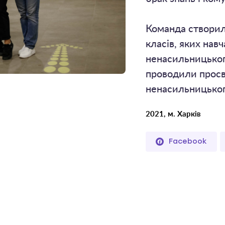
Команда створил
класів, яких нав
ненасильницьког
проводили просв
ненасильницьког
2021, м. Харків
Facebook