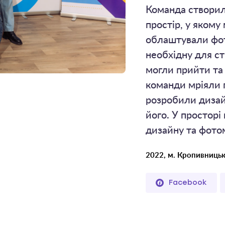
Команда створил
простір, у якому
облаштували фот
необхідну для ст
могли прийти та
команди мріяли п
розробили дизай
його. У простор
дизайну та фото
2022, м. Кропивниць
Facebook