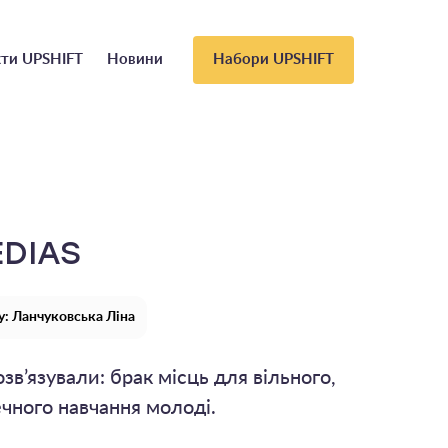
ти UPSHIFT
Новини
Набори UPSHIFT
EDIAS
: Ланчуковська Ліна
зв’язували: брак місць для вільного,
ечного навчання молоді.