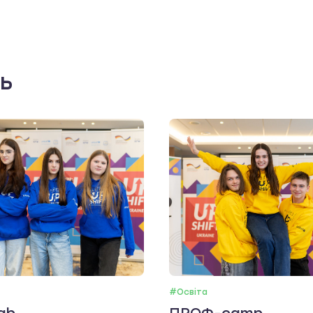
ть
#Освіта