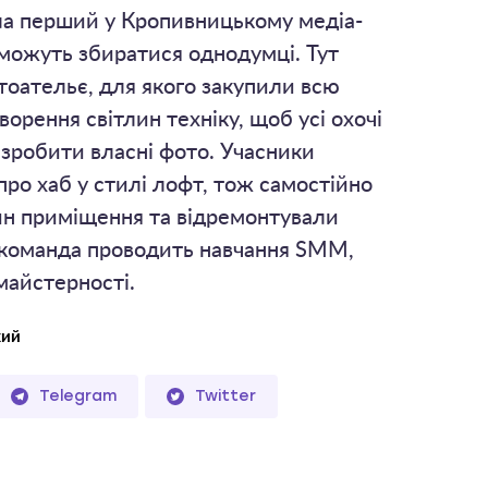
а перший у Кропивницькому медіа-
 можуть збиратися однодумці. Тут
оательє, для якого закупили всю
ворення світлин техніку, щоб усі охочі
 зробити власні фото. Учасники
ро хаб у стилі лофт, тож самостійно
н приміщення та відремонтували
і команда проводить навчання SMM,
майстерності.
кий
Telegram
Twitter