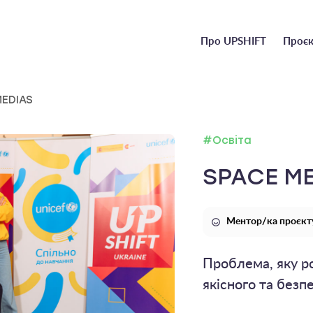
Головне
Про UPSHIFT
Проєк
меню
MEDIAS
#Освіта
SPACE M
Ментор/ка проєкту
Проблема, яку ро
якісного та безп