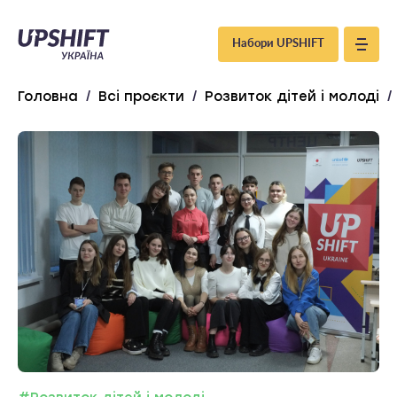
Upshift
Набори UPSHIFT
–
Головна
/
Всі проєкти
/
Розвиток дітей і молоді
/
Україна