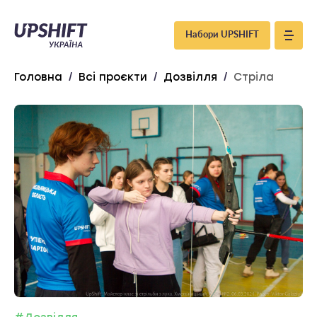
Upshift
Набори UPSHIFT
–
Головна
/
Всі проєкти
/
Дозвілля
/
Стріла
Україна