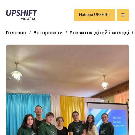
Upshift
Набори UPSHIFT
–
Головна
/
Всі проєкти
/
Розвиток дітей і молоді
/
Україна