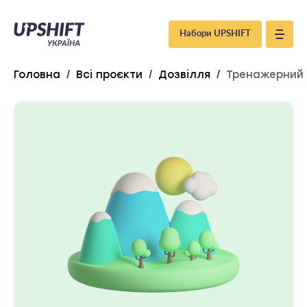
Upshift
Набори UPSHIFT
–
Головна
/
Всі проєкти
/
Дозвілля
/
Тренажерний
Україна