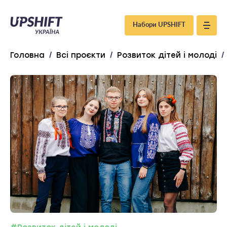
Upshift
Набори UPSHIFT
–
Головна
/
Всі проєкти
/
Розвиток дітей і молоді
/
Україна