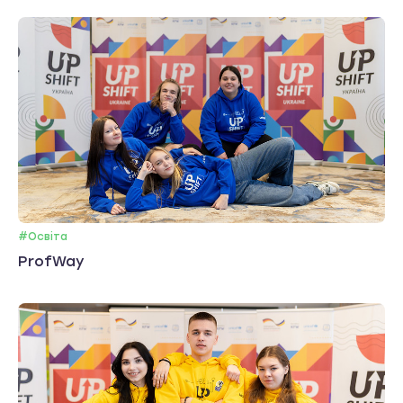
#Освіта
ProfWay