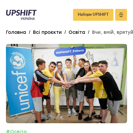
Upshift
Набори UPSHIFT
–
Головна
/
Всі проєкти
/
Освіта
/
Вчи, вмій, вряту
Україна
#Освіта